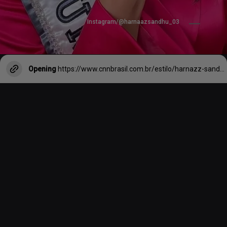
Instagram/@harnaazsandhu_03
Opening
https://www.cnnbrasil.com.br/estilo/harnazz-sandhu-da-india-e-eleita-miss-universo-2021-marcado-por-polemicas/