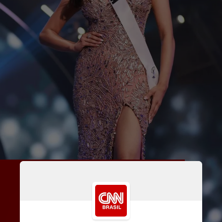
Em discurso, a miss pediu aos 
jovens para não se 
compararem com os outros. 
“Eu acreditei em mim mesma 