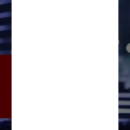
Quando alcançou o top 5, ela 
aproveitou a oportunidade 
para espalhar uma mensagem 
sobre as mudanças 
climáticas. “Este é o 
momento de agir e falar 
menos”, pontou
Instagram/@harnaazsandhu_03