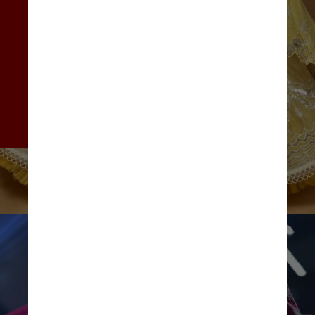
Miss Universo na era da 
Covid-19. Com o surgimento 
da variante Ômicron, o 
governo israelense fechou 
suas fronteiras para 
estrangeiros duas semanas 
antes da competição
Instagram/@harnaazsandhu_03