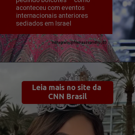
aconteceu com eventos 
internacionais anteriores 
sediados em Israel
Instagram/@harnaazsandhu_03
Leia mais no site da 
CNN Brasil