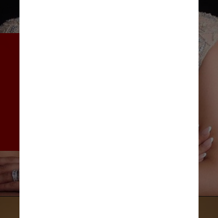
Depois que sua vitória foi 
anunciada, Sandhu 
comemorou no palco gritando 
para uma câmera “Chak de 
phatte, Índia” – exclamação 
em punjabi semelhante a 
“Vamos fazer isso, Índia!”
Instagram/@harnaazsandhu_03