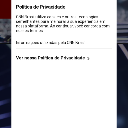
e é por isso que estou aqui 
hoje”, acrescentou
Instagram/@harnaazsandhu_03