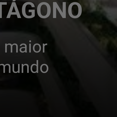
NTÁGONO
 maior 
o mundo