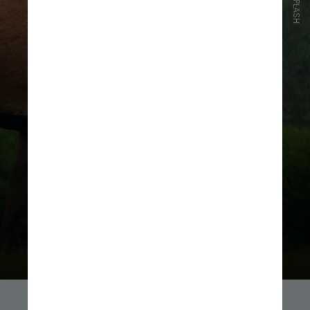
UNSPLASH
Um relatório inicial diz que a alce
fêmea atacou os dois homens e
chutou um deles. O outro homem
não ficou ferido, disse o porta-voz