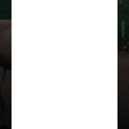
UNSPLASH
“Chorman estava com outro homem
adulto tentando tirar fotos de dois
filhotes de alce recém-nascidos
quando o animal os atacou”, disse o
porta-voz da agência, Austin
McDaniel