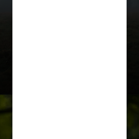
O corpo de Chorman foi enviado ao
Gabinete do Examinador Médico do
Estado do Alasca para autópsia