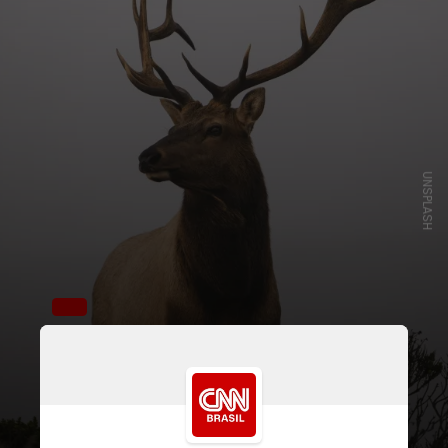
UNSPLASH
O idoso, identificado como Dale
Chorman, estava com um amigo
quando a dupla avistou a alce fêmea
e seus dois filhotes recém-nascidos