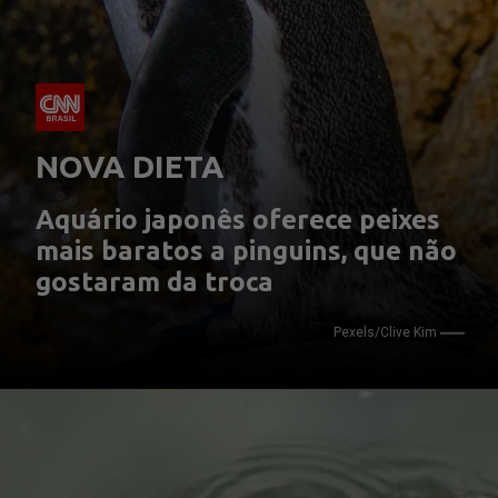
NOVA DIETA
Aquário japonês oferece peixes 
mais baratos a pinguins, que não 
gostaram da troca
Pexels/Clive Kim