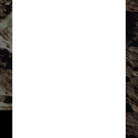
A missão também levará a 
primeira pessoa negra à Lua