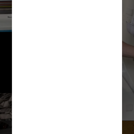
Nascida na Carolina do Norte, 
Koch é engenheira de formação, 
e iniciou sua carreira na Nasa no 
Laboratório de Astrofísica
de Alta Energia do Goddard 
Space Flight Center
Nasa/Divulgação