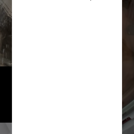
Em sua última missão espacial, 
em 2020, Christina também fez 
história ao ficar 328 dias em 
órbita, se tornando a mulher a 
passar mais tempo no espaço
Nasa/Divulgação