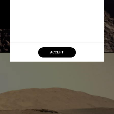
e contará com parceiros 
comerciais que prometem 
colaborar com uma exploração 
sustentável pela primeira vez
Nasa/Divulgação