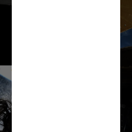
Astronauta desde 2013,
ela também atuou como 
pesquisadora, engenheira 
eletricista e como chefe
de estação do Observatório
da Samoa Americana