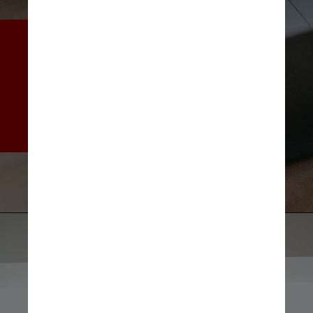
A proficiência em inglês na 
América Latina é “baixa” em 
comparação com outras 
regiões, como Europa e Ásia, 
e maior do que em regiões 
como África e Oriente Médio
Marta Wave/Pexels
Polina Tankilevitch/Pexels