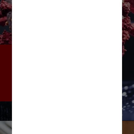
As notas entre os jovens 
caíram significativamente 
desde 2020, uma causa que o 
documento cita como 
fechamento de escolas na 
pandemia de Covid-19