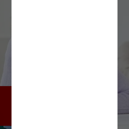
O relatório, que incluiu testes 
de 2,1 milhões de pessoas, 
mostrou resultados positivos 
nas Américas Central e do Sul