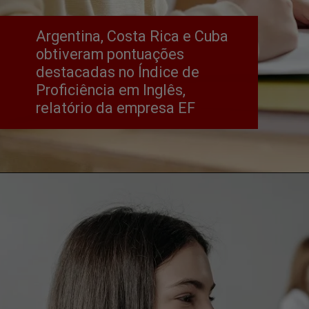
Argentina, Costa Rica e Cuba 
obtiveram pontuações 
destacadas no Índice de 
Proficiência em Inglês, 
relatório da empresa EF