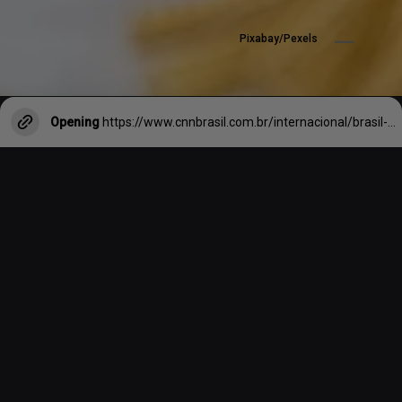
Pixabay/Pexels
Opening
https://www.cnnbrasil.com.br/internacional/brasil-ocupa-58a-posicao-entre-os-111-paises-avaliados-em-dominio-do-ingles/