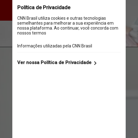
entre 111 países e apresenta 
nível “moderado” do idioma
Pavel Danilyuk/Pexels
Andy Barbour/Pexels