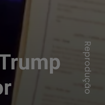
Reprodução
 Trump
or