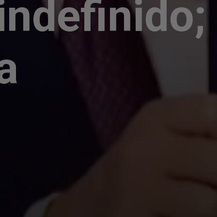
indefinido;
a