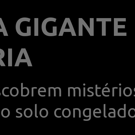
A GIGANTE
RIA
scobrem mistérios
o solo congelado