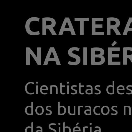
CRATER
NA SIBÉ
Cientistas de
dos buracos n
da Sibéria