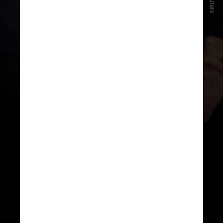
Reuters
Sobre as
eleições americanas
,
Francisco disse que os eleitores
terão que escolher entre “
o menor
dos dois males
”