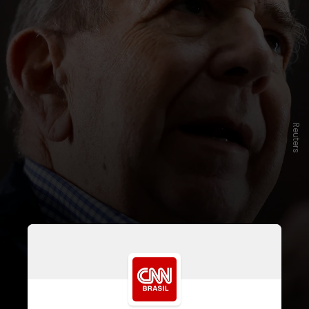
Reuters
Maduro reivindicou um terceiro
mandato após uma
eleição
controversa em 28 de julho
; o