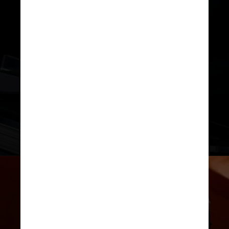
O pontífice é crítico às políticas
anti-imigração
de Donald Trump e
condena o apoio de Kamala Harris
aos direitos ao aborto: "contra a
vida"