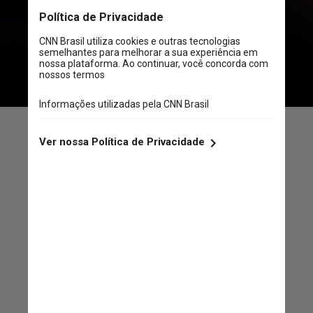
candidato da oposição
Edmundo
González
, que afirmou ter vencido
a votação,
fugiu do país
Não tenho acompanhado a
situação na Venezuela,