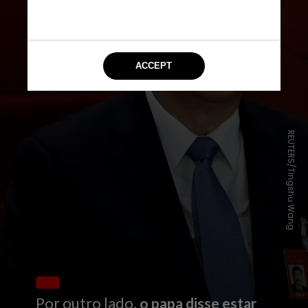
REUTERS/Tingshu Wang
Por outro lado,
o
papa disse estar