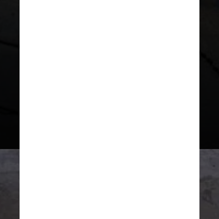
No entanto, devido à
inundação logo após a morte
do rei,
o túmulo não estava
bem preservado
, acrescentou
o ministério