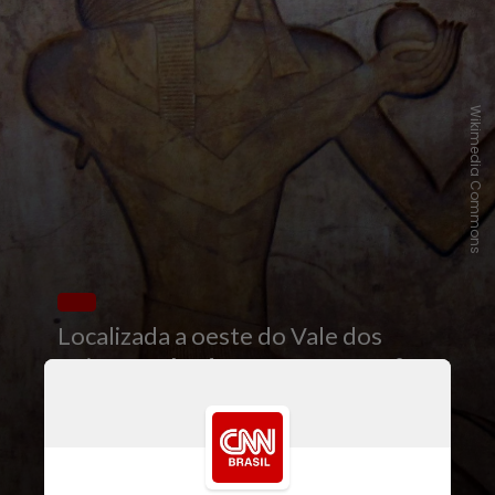
Wikimedia Commons
Localizada a oeste do Vale dos
Reis,
a tumba do faraó Tutmés 2º
(representado na imagem) foi a
última tumba perdida dos reis da
18ª dinastia do Egito, e a primeira
tumba real descoberta desde a do