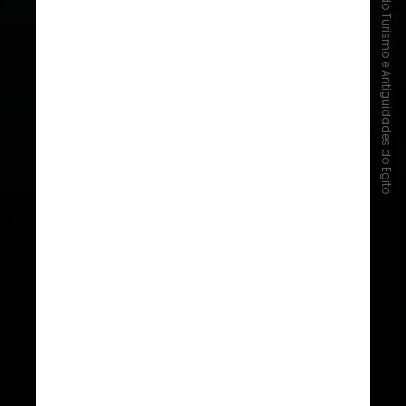
Ministério do Turismo e Antiguidades do Egito
Arqueólogos conseguiram
identificar a tumba devido a vasos
de alabastro encontrados no local
e inscritos com o nome do Rei
Tutmés II e sua esposa, a Rainha
Hatshepsut, uma das poucas
mulheres que governaram o Egito