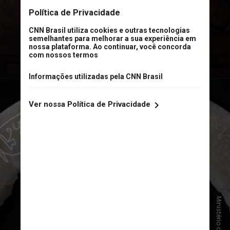
Rei Tutancâmon em 1922
, disse o
ministério