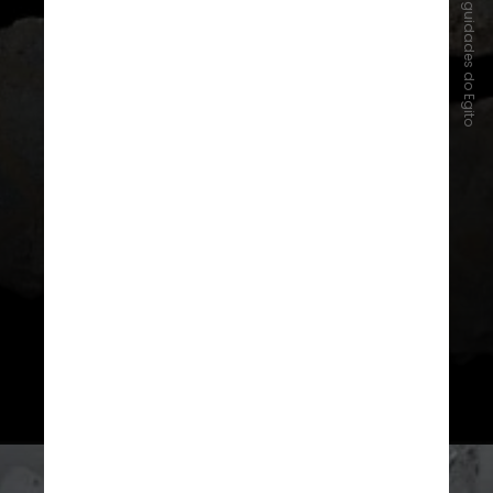
Eles também encontraram
pedaços de sua mobília funerária,
bem como pedaços de argamassa
com inscrições azuis, estrelas
amarelas e escrita religiosa
, disse
o comunicado