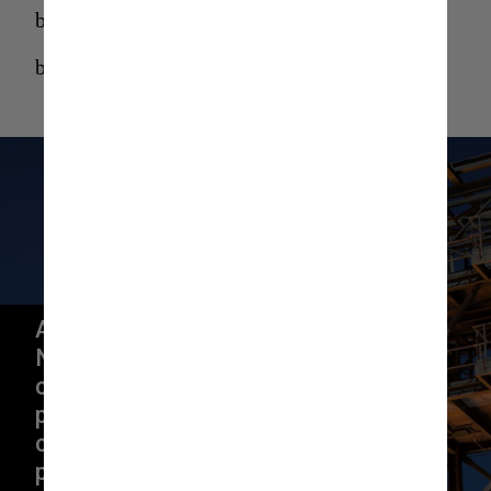
blue-origin
blue-origin
As viagens serão a bordo da nave 
New Shepard, espaçonave 
composta por duas peças: uma 
pequena cápsula em forma de 
cúpula e um foguete para 
projetá-la a mais de 18 metros de 