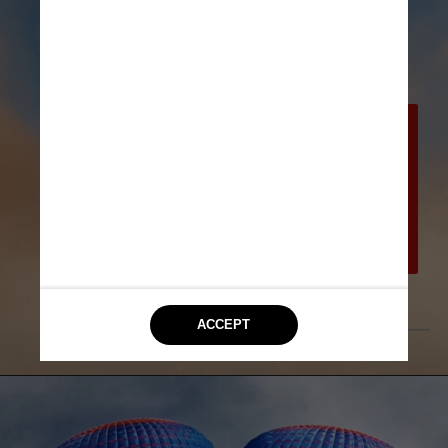
A cápsula foi projetada para se 
desprender do foguete no topo 
da trajetória de voo (cerca de 
100 km de altura) para assim 
conseguir ficar alguns minutos 
suspensa, sem gravidade
Divulgação