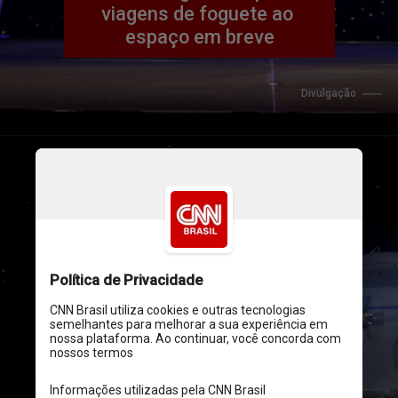
viagens de foguete ao 
espaço em breve
Divulgação
Data e preço da primeira 
viagem ainda não foram 
divulgados, mas a 
empresa promete mais 
informações ainda em 
maio