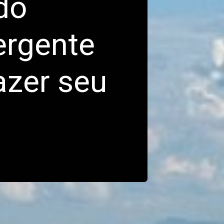
o 
rgente 
zer seu 