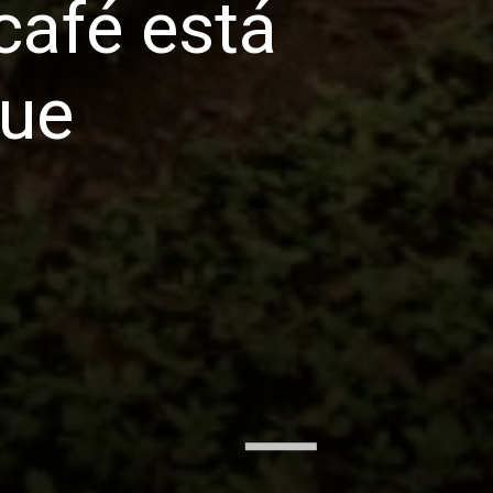
afé está 
ue 