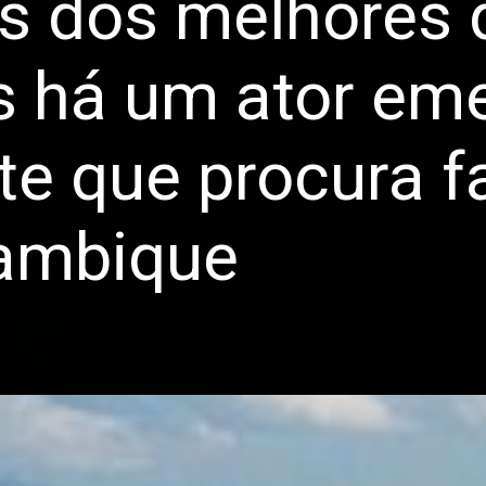
 dos melhores d
 há um ator eme
te que procura fa
ambique