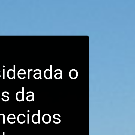
iderada o 
s da 
hecidos 