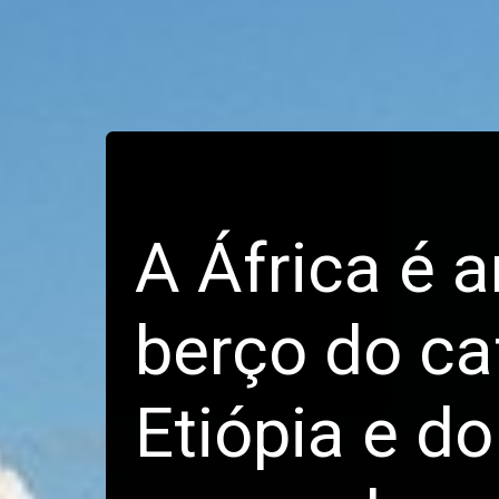
A África é 
berço do caf
Etiópia e d