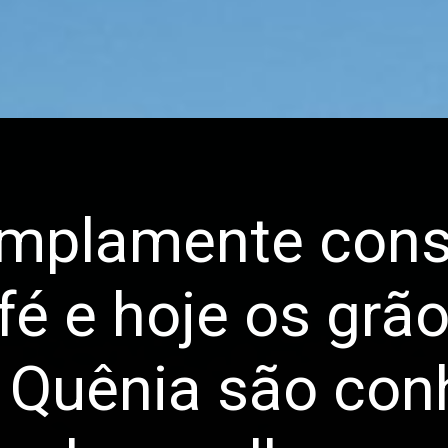
amplamente cons
é e hoje os grão
o Quênia são con