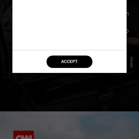
agência de migração dos Estados
Unidos (CBP)
atuará em conjunto com
as agências equivalentes do Canadá
(
CBSA
) e do México (
INM
), realizando
a triagem inicial de visitantes
Pexels