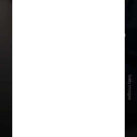
No combate ao terrorismo, o
FBI
trabalhará de forma coordenada com
a agência de espionagem canadense
(
CSIS
), em uma ação que envolve o
compartilhamento incomum de
informações sigilosas de inteligência,
incluindo alvos monitorados pelas
Getty Images
agências, com parceiros de outros
países