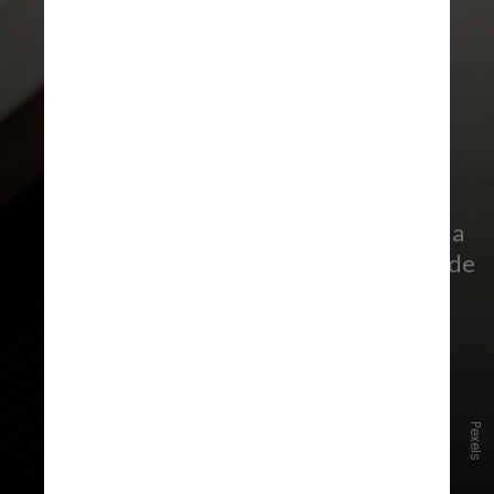
A operação de segurança está
estruturada em diferentes frentes
. Na
área de fronteiras e vistos, a agência de
migração dos Estados Unidos (CBP)
atuará em conjunto com as agências
equivalentes do Canadá (CBSA) e do
México (INM), realizando a triagem
inicial de visitantes
Pexels