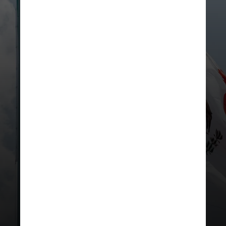
Cada país sede também apresenta
ameaças distintas. No
México
, a
preocupação central envolve
cartéis
de drogas e grupos criminosos que
disputam território entre si e com o
Poder Público