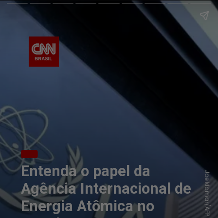
Entenda o papel da
Joe klamar/AFP
Agência Internacional de
Energia Atômica no