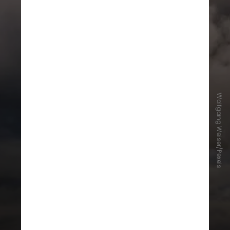
A agência reporta regularmente ao
Wolfgang Weiser/Pexels
Conselho de Diretores sobre as
atividades nucleares dos países,
usando amostras ambientais,
imagens de satélite e inspeções
para coletar dados e preparar
relatórios técnicos