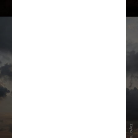
Uma das principais
responsabilidades da agência é
estruturar acordos nucleares