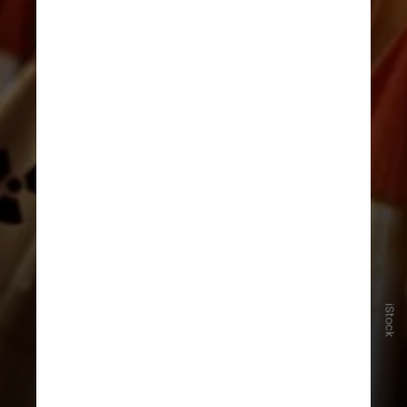
Segundo as Nações Unidas, cerca de
180 países tinham acordos com a
AIEA em 2024. A Agência
iStock
Internacional de Energia Atômica
utiliza acordos previstos no Tratado
de Não-Proliferação Nuclear, que foi
criado para impedir a disseminação