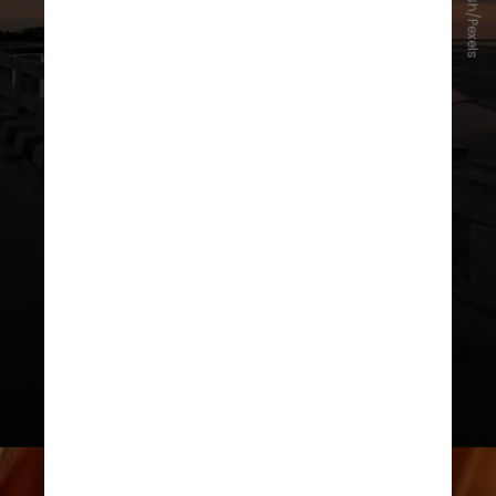
Zeya Irish/Pexels
firmados voluntariamente pelos
países. Essas negociações são
essenciais para prevenir a
disseminação de armas nucleares