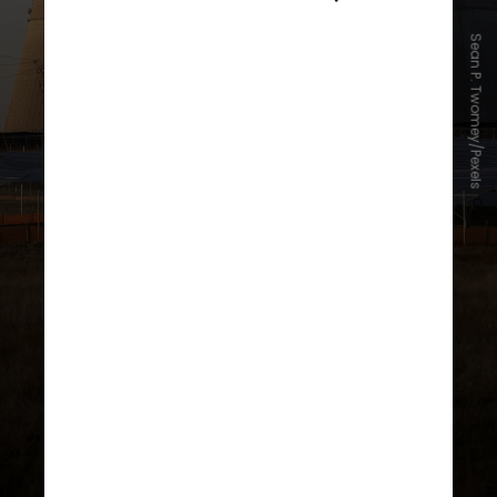
A organização surgiu logo após o
Sean P. Twomey/Pexels
temor global vindo dos resultados
das bombas atômicas e armas
nucleares usadas na Segunda
Guerra Mundial. A AIEA, entre
outras coisas, visa o uso pacífico de
energia nuclear