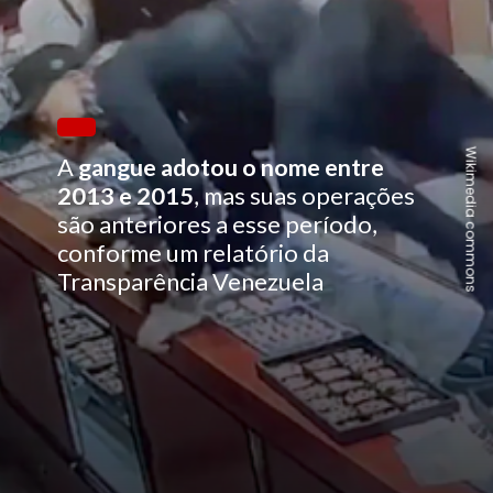
Wikimedia commons
A
gangue adotou o nome entre
2013 e 2015
, mas suas operações
são anteriores a esse período,
conforme um relatório da
Transparência Venezuela