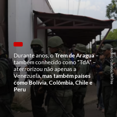
Ariana Cubillos/AP/File
Durante anos, o
Trem de Aragua
–
também conhecido como “TdA” –
aterrorizou não apenas a
Venezuela,
mas também países
como Bolívia, Colômbia, Chile e
Peru