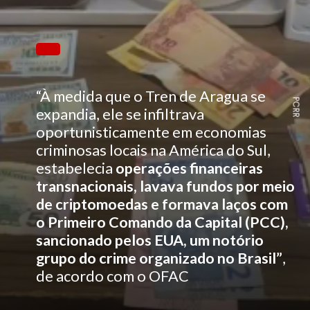
“À medida que o Tren de Aragua se
PCRR
expandia, ele se infiltrava
oportunisticamente em economias
criminosas locais na América do Sul,
estabelecia
operações financeiras
transnacionais, lavava fundos por meio
de criptomoedas e formava laços com
o Primeiro Comando da Capital (PCC),
sancionado pelos EUA, um notório
grupo do crime organizado no Brasil”
,
de acordo com o OFAC