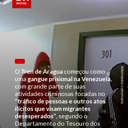
Wikimedia commons
O
Tren de Aragua
começou como
uma
gangue prisional na Venezuela
,
com grande parte de suas
atividades criminosas focadas no
“tráfico de pessoas e outros atos
ilícitos que visam migrantes
desesperados”
, segundo o
Departamento do Tesouro dos