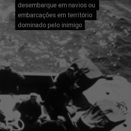
desembarque em navios ou 
desembarque em navios ou 
embarcações em território 
embarcações em território 
dominado pelo inimigo
dominado pelo inimigo