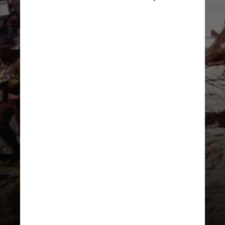
A invasão ocorreu em 6 de 
junho de 1944 e milhares de 
soldados dos Estados Unidos, 
Reino Unido, França e Canadá 
desembarcaram em cinco 
trechos da costa da Normandia, 
na França