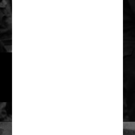
O planejamento para o Dia D 
começou com mais de um ano de 
antecedência, e os Aliados 
realizaram uma grande operação 
militar para enganar os alemães