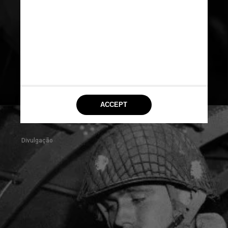
colocados atrás das linhas 
inimigas logo após à meia-noite 
do dia da invasão. 
Aproximadamente, 132 mil 
homens desembarcaram 
nas praias
Getty Images
Divulgação