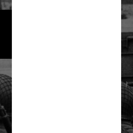
No total, cerca de 7 mil navios 
participaram da invasão, 
incluindo 1.213 navios de 
guerra e 4.127 embarcações de 
desembarque