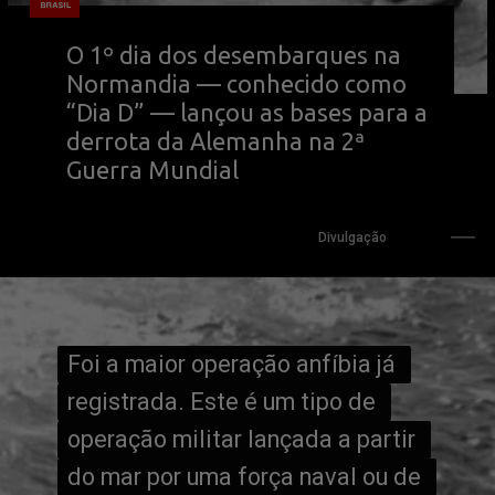
O 1º dia dos desembarques na 
Normandia — conhecido como 
“Dia D” — lançou as bases para a 
derrota da Alemanha na 2ª 
Guerra Mundial
Divulgação
Foi a maior operação anfíbia já 
Foi a maior operação anfíbia já 
registrada. Este é um tipo de 
registrada. Este é um tipo de 
operação militar lançada a partir 
operação militar lançada a partir 
do mar por uma força naval ou de 
do mar por uma força naval ou de 