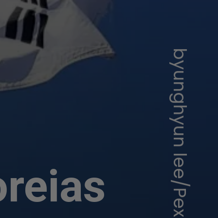
byunghyun lee/Pexels
a
oreias