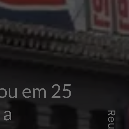
çou em 25
 a