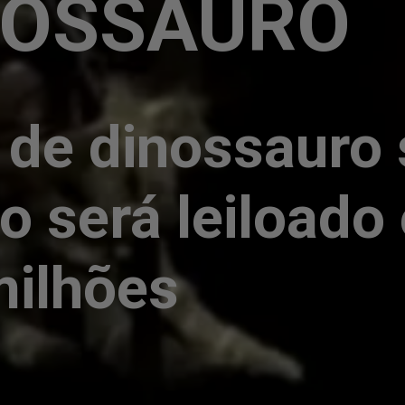
OSSAURO
 de dinossauro
o será leiloado
milhões