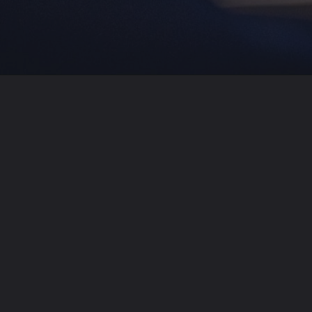
Opening
https://www.cnnbrasil.com.br/internacional/estado-dos-eua-ordena-que-escolas-ensinem-a-biblia-em-todas-as-salas-de-aula/