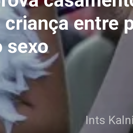
criança entre 
 sexo
Ints Kal