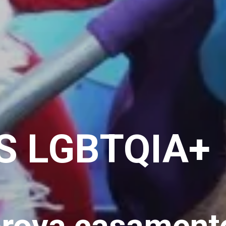
S LGBTQIA+
prova casamento