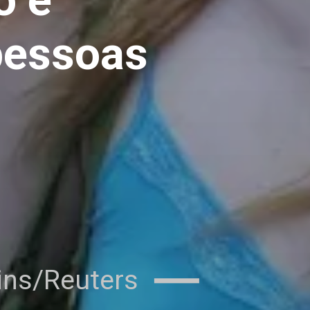
pessoas 
nins/Reuters