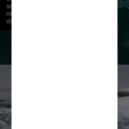
só são possíveis quando o clima se 
mantém abaixo de zero por vários 
dias seguido
Sharan Banagiri Reprodução
Giphy