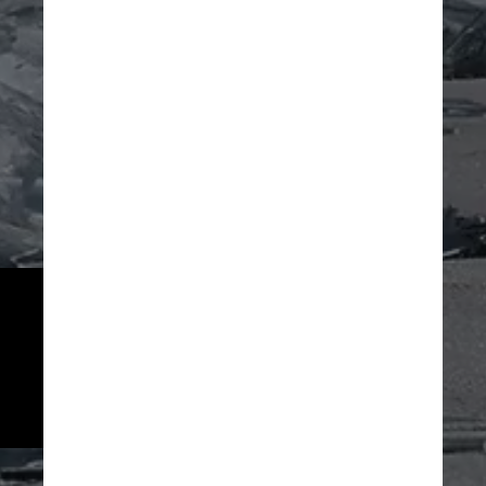
Além disso, elas são limitadas a 
rios, lagos ou oceanos, se 
formando à medida que os 
pedaços de gelos se chocam uns 
contra os outros