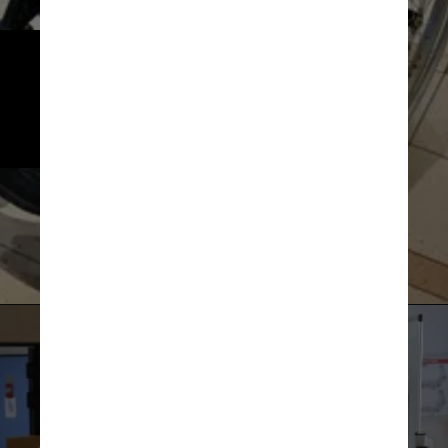
Amante de chocolate e vinho, a 
irmã também mantém o hábito 
de beber uma taça da bebida 
todos os dias
Gérard Julien AFP Getty Images