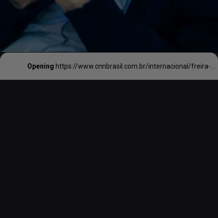
Opening
https://www.cnnbrasil.com.br/internacional/freira-que-sobreviveu-a-covid-e-nova-pessoa-mais-velha-do-mundo-aos-118-anos/