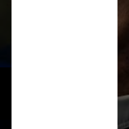
Antes de tornar-se freira 
católica, a idosa cuidou de 
crianças durante a Segunda 
Guerra Mundial e passou 28 anos 
cuidando de órfãos e idosos num 
hospital
Reprodução/YouTube