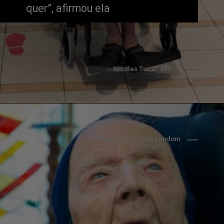
quer”, afirmou ela
Nicolas Tucat  AFP 
Reprodução/Wiki Fandom