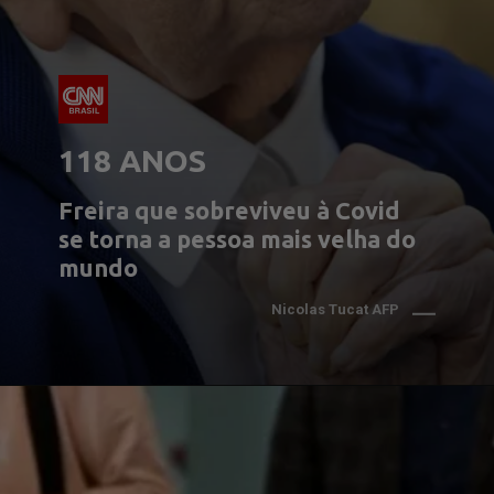
118 ANOS
Freira que sobreviveu à Covid 
se torna a pessoa mais velha do 
mundo
Nicolas Tucat AFP