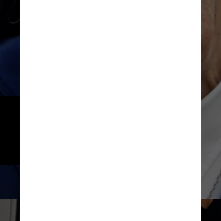
No último ano, Irmã André 
sobreviveu à Covid-19 depois de 
três semanas lutando contra o 
vírus