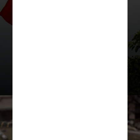
o maior número de jornalistas
estrangeiros presos no mundo, 26,
seguido por Israel, com 20