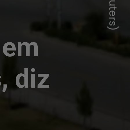
o em
 diz