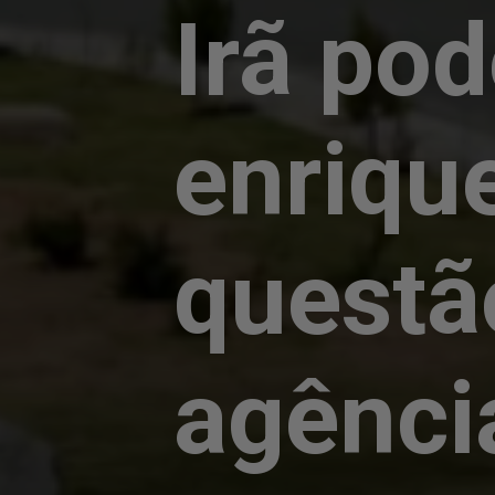
Irã pod
enriqu
questã
agênci