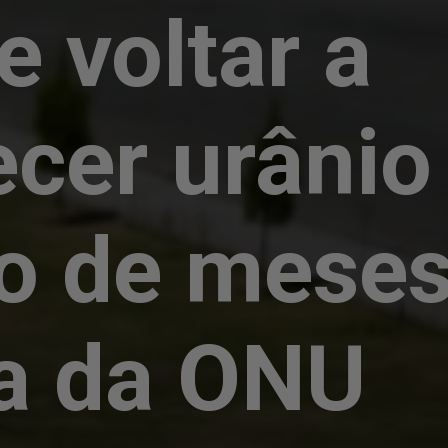
e voltar a
ecer urâni
o de meses,
a da ONU