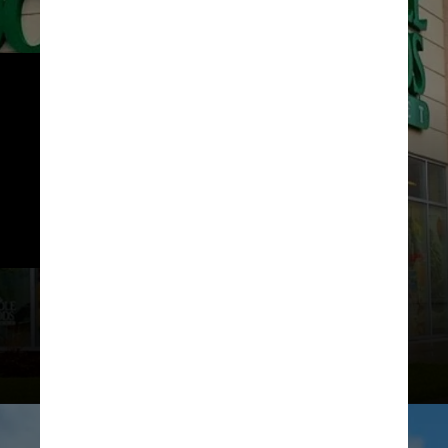
Svandís apontou que a caça às 
baleias tem sido controversa e 
lembrou que a rede de varejo 
americana Whole Foods parou de 
comercializar produtos 
islandeses por um tempo como 
resultado
	Imagem ilustrativa
ChadPerez49 / Wikimedia Commons