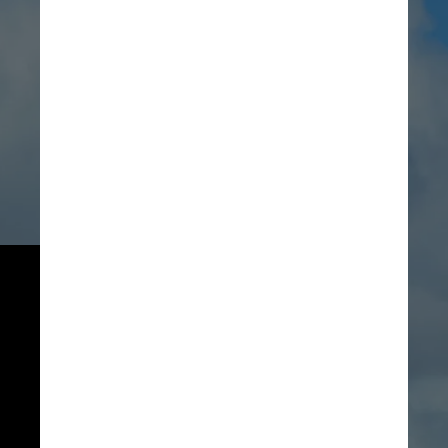
De acordo com a IWC, a Islândia 
continuou um pequeno “programa 
científico de caça às baleias” 
após o embargo de 1986. O país 
deixou a IWC em 1992, mas 
voltou em 2002, desta vez 
fazendo uma “reserva” 