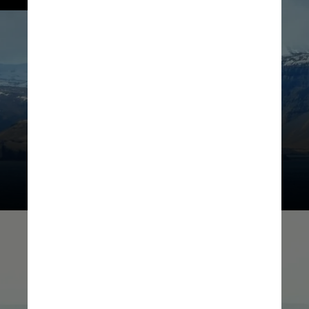
Imagem ilustrativa
Ane Cecilie Blichfeldt / norden.org / Wiki. 
Commons