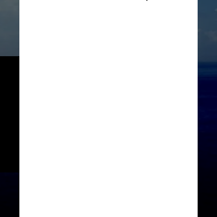
Após uma proibição de 30 anos, 
o Japão retomou a caça 
comercial em suas águas em 
2019 – esse tipo de caça foi 
proibido em um embargo da 
Comissão Baleeira Internacional 
(IWC, na sigla em inglês) de 1986
	Imagem ilustrativa
Aube insanité / Wikimedia Commons