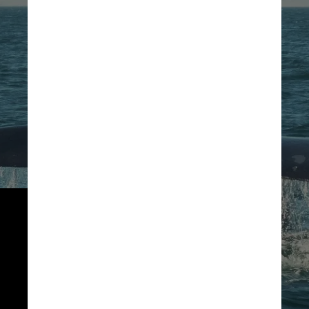
A Islândia retomou a caça 
comercial de baleias em outubro 
de 2006 em um movimento 
“furiosamente contestado por 
muitos países”, segundo a 
Conservação de Baleias e 