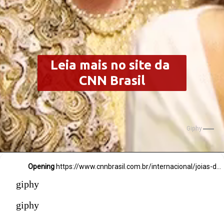
Leia mais no site da 
CNN Brasil
Giphy
Opening
https://www.cnnbrasil.com.br/internacional/joias-da-rainha-elizabeth-sao-expostas-no-palacio-de-buckingham-celebrando-o-jubileu/
giphy
giphy