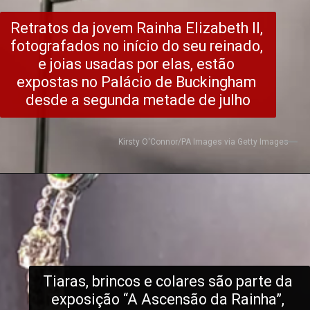
Retratos da jovem Rainha Elizabeth II, 
fotografados no início do seu reinado, 
e joias usadas por elas, estão 
expostas no Palácio de Buckingham 
desde a segunda metade de julho
Kirsty O'Connor/PA Images via Getty Images
Tiaras, brincos e colares são parte da 
exposição “A Ascensão da Rainha”, 