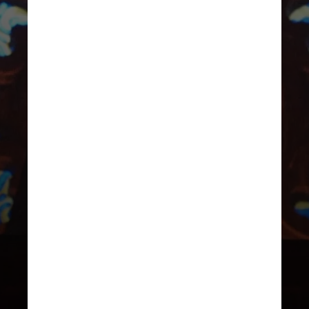
INSTAGRAM/JUSTIN TIMBERLAKE
Em sua última audiência judicial,
em agosto, o astro da música se
declarou inocente de uma
acusação de dirigir embriagado.