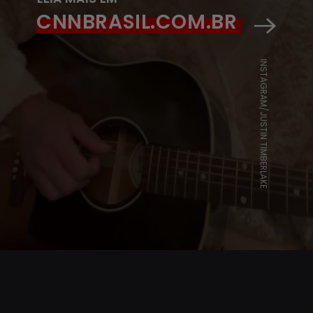
CNNBRASIL.COM.BR
INSTAGRAM/JUSTIN TIMBERLAKE
Opening
https://www.cnnbrasil.com.br/internacional/justin-timberlake-se-declara-culpado-por-dirigir-embriagado-saiba-qual-foi-a-pena