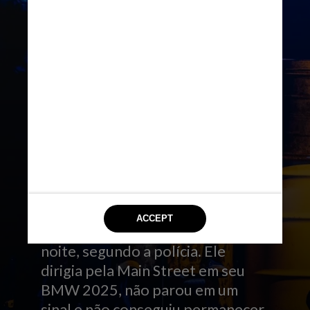
INSTAGRAM/JUSTIN TIMBERLAKE
Justin Timberlake foi preso em
Sag Harbor em junho, depois de
ter saído do bar no The American
Hotel pouco depois da meia-
noite, segundo a polícia. Ele
dirigia pela Main Street em seu
BMW 2025, não parou em um
sinal e não conseguiu permanecer