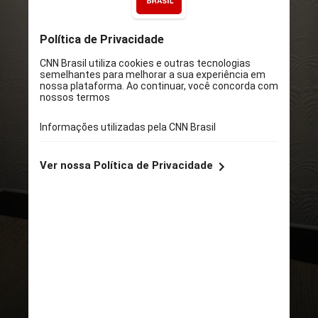
INSTAGRAM/JUSTIN TIMBERLAKE
A sentença do juiz foi acordada
pela defesa e pelo gabinete do
promotor público do Condado
de Suffolk. O serviço comunitário
pode ser feito com uma
organização sem fins lucrativos
escolhida por Timberlake e deve
ser concluído em um ano