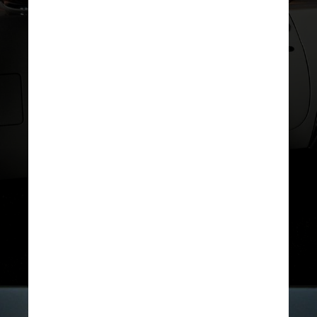
INSTAGRAM/JUSTIN TIMBERLAKE
Quando o juiz perguntou ao
cantor se ele estava
disposto a aceitar essas
condições, ele respondeu:
“Eu ficaria honrado em fazer
isso”