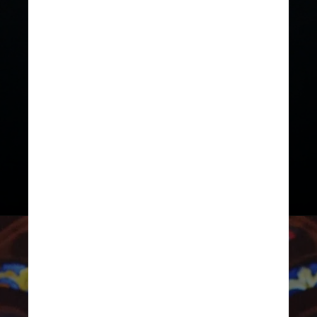
Justin Timberlake entrou no
tribunal pouco depois das 11h,
cercado por seguranças e seu
advogado. O astro pop não
respondeu a nenhuma pergunta