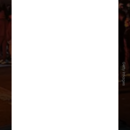
Getty Images
28 de dezembro de 2025
Lojistas e comerciantes foram às
ruas, entoando slogans contra o
regime devido à sua incapacidade
de pagar o aluguel após a moeda do
país — o rial — atingir mínimas
históricas