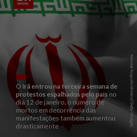
Manoel Augusto Moreno/Getty Images
O I
rã entrou na terceira semana de
protestos espalhados pelo país
no
dia 12 de janeiro, o número de
mortos em decorrência das
manifestações também aumentou
drasticamente