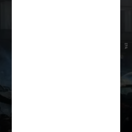
31 de dezembro de 2025
Um membro da força paramilitar
EPA
Basij do Irã foi morto e outros 13
ficaram feridos quando protestos
se tornaram violentos no oeste de
país, segundo a mídia estatal. Esta
é a primeira morte conhecida
relacionada aos protestos