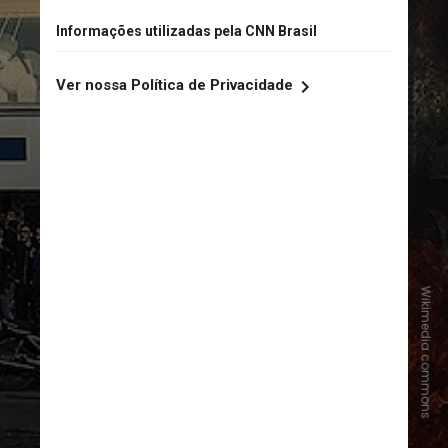
Wikimedia commons
Entenda a seguir a
escalada dos
protestos no Irã ao longo das
semanas