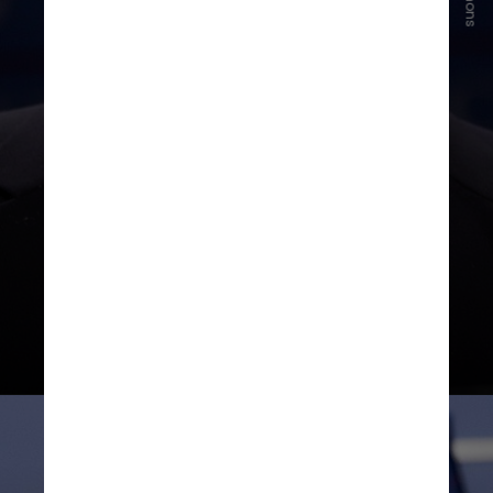
intervirá se os manifestantes
continuarem sendo mortos. O
chefe de segurança nacional do Irã,
Ali Larijani, diz a Trump na rede
social X que a interferência dos
americana causaria "perturbação
em toda a região e a destruição dos
interesses americanos"