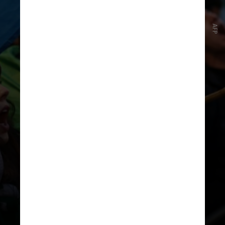
1º de janeiro de 2026
Pelo menos cinco pessoas
AFP
morreram em dois confrontos
distintos com a polícia em
diferentes províncias. Outras três
mortes ocorreram quando
manifestantes invadiram uma
delegacia no oeste do Irã, segundo
a agência de notícias estatal Fars