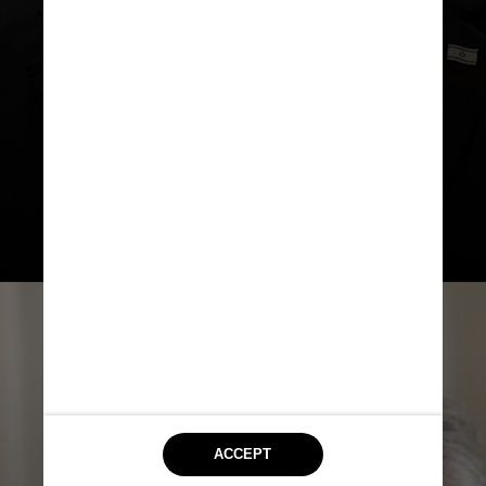
manifestantes feridos, uma tática
comum do aparato de segurança