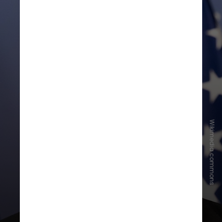
Wikimedia commons
4 de janeiro de 2026
O primeiro-ministro de Israel,
Benjamin Netanyahu,
declara apoio
aos manifestantes. No mesmo dia,
forças de segurança iranianas
invadem um hospital em Ilam, oeste
do país, onde prendem