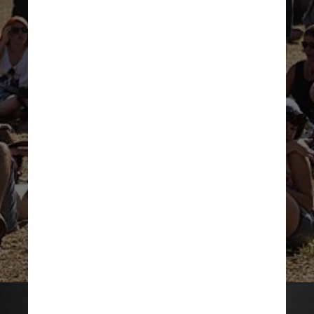
eficaz e amplamente 
disponível, podemos 
trazer de volta um dos 
festivais de música de 
verão mais icônicos de 
nossa cidade
Wikicommons