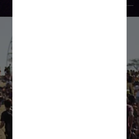
Giphy
Agora, menos de um ano 
depois e armados com 
uma vacina que é segura, 