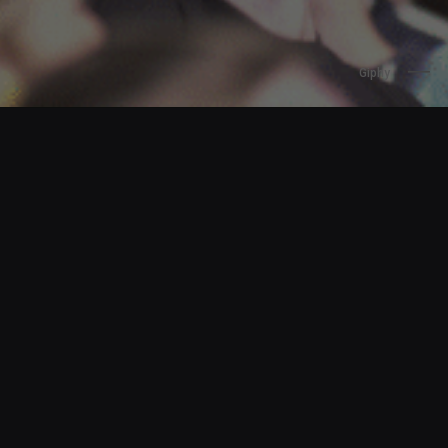
Giphy