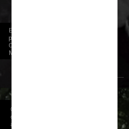
Entre os artista anunciados 
para o festival estão Miley 
Cyrus, Foo Fighters, Post 
Malone, Tyler e The Creator
Giphy
O festival começa no dia 29 
de julho e termina em 1º de 
agosto. O Grant Park de 