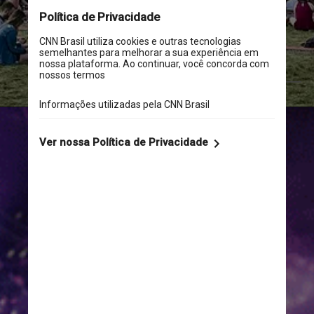
Wikicommons
"Aqui em Chicago, a palavra 
‘Lollapalooza’ sempre foi 
sinônimo de verão, boa música 
e quatro dias de diversão 
inesquecível – o que tornou a 