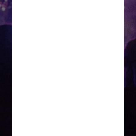
decisão do ano passado de 
adiá-la ainda mais difícil", disse 
o prefeito de Chicago, Lori 
Lightfoot, no comunicado, 
fazendo referência ao 
cancelamento do evento