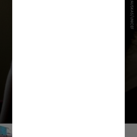
ADRIANA ZEHBRAUSKAS/UNICEF
Nos anos seguintes, o índice voltou
a aumentar e chegou a ultrapassar
os 100 mil pedidos anuais