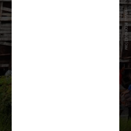
RAFAEL RODRIGUEZ/OIM
Em 2020, o número de refúgios caiu
para 40.817, pois foi o ano em que a
Organização Mundial da Saúde
(OMS) declarou uma emergência
sanitária devido à pandemia de