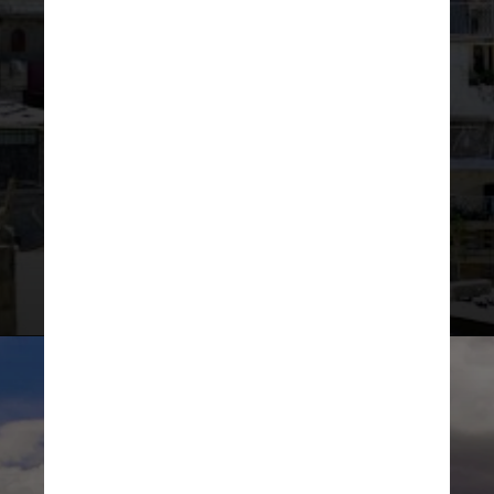
Em 2023, os três países com mais
solicitantes de asilo no México
foram o Haiti, com 44.239 pedidos;
Honduras, com 41.935; e Cuba, com
18.386