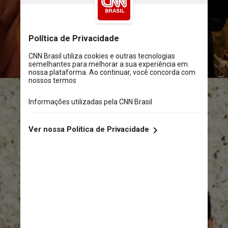
famílias
Reprodução Twitter @malinfezehai