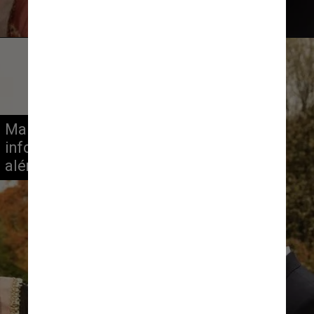
Malala não deu nenhuma outra
informação sobre o marido
além do primeiro nome