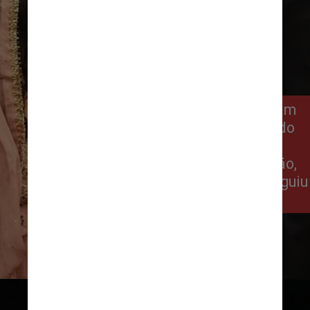
Usuários da internet o identificaram
como Asser Malik, gerente-geral do
Centro de Alto Desempenho do
Conselho de Críquete do Paquistão,
mas a agência Reuters não conseguiu
confirmar esta informação
Reprodução Twitter @malinfezehai