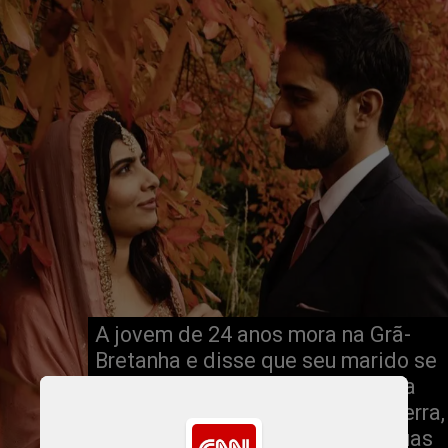
A jovem de 24 anos mora na Grã-
Bretanha e disse que seu marido se
chama Asser. Eles se casaram na
cidade de Birmingham, na Inglaterra,
e comemoraram em casa com suas