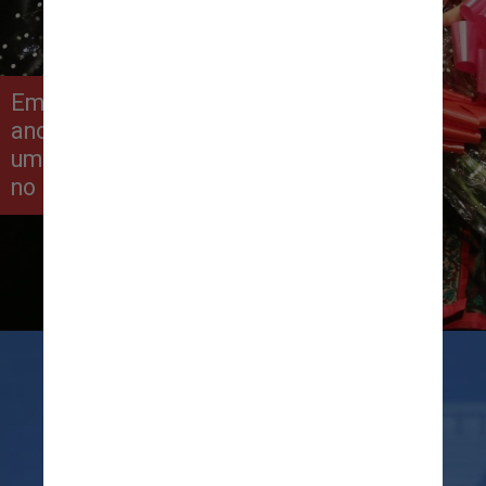
Em 2012, quando tinha 12
anos, Malala sobreviveu a
um ataque a tiros do Talibã
no Paquistão
Christopher Furlong/Getty Images