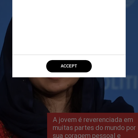
A jovem é reverenciada em
muitas partes do mundo por
sua coragem pessoal e