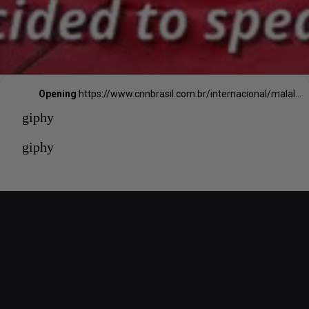
Opening
https://www.cnnbrasil.com.br/internacional/malala-ganhadora-do-nobel-da-paz-se-casa-na-inglaterra/
giphy
giphy