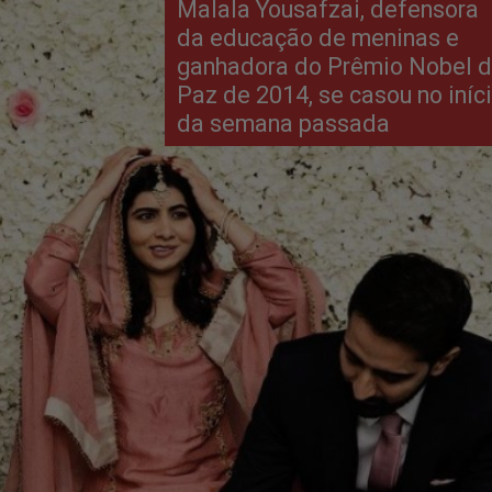
Malala Yousafzai, defensora
da educação de meninas e
ganhadora do Prêmio Nobel 
Paz de 2014, se casou no iníc
da semana passada