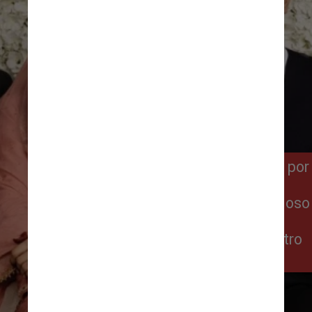
A informação foi divulgada por
ela mesma nas redes
sociais.“Hoje é um dia precioso
na minha vida”, escreveu no
Twitter, acrescentando quatro
fotos à postagem
Reprodução Twitter @malinfezehai