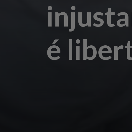
injust
é libe