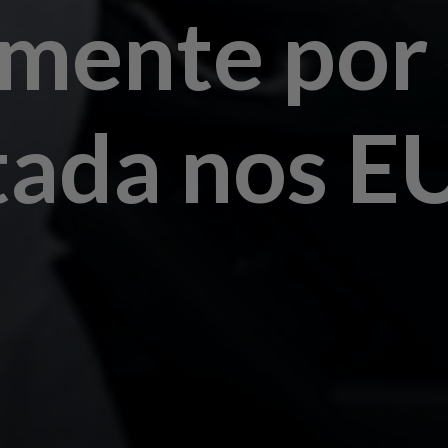
amente por
rtada nos E