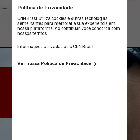
Freepik
A nova lei também reduzirá o 
número de varejistas 
licenciados para vender 
tabaco, de 6 mil para 600, até 
o final de 2023