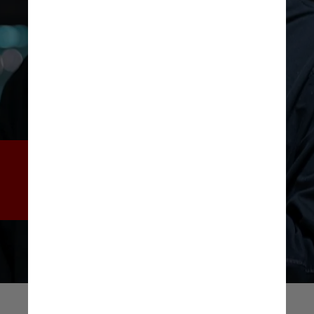
Violações da lei são puníveis 
com multas de até NZ$ 150 
mil (cerca de R$ 508 mil)
Estoymhrb/Pexels