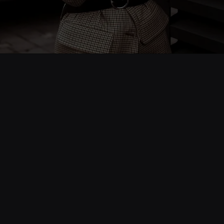
Opening
https://www.cnnbrasil.com.br/internacional/nova-zelandia-proibe-venda-de-tabaco-para-pessoas-nascidas-a-partir-de-2009/