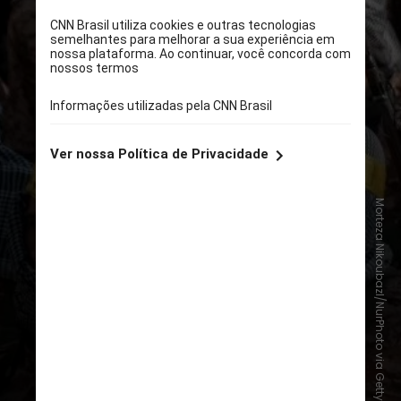
Morteza Nikoubazl/NurPhoto via Getty Images
A IRGC conta com
mais de 150 mil
soldados
, de acordo com o
Conselho de Relações Exteriores
,
um think tank sediado em Nova
York. Isso inclui
forças terrestres,
navais e aéreas
, além de forças de
inteligência e especiais