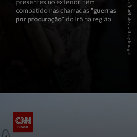
Morteza Nikoubazl/NurPhoto via Getty Images
presentes no exterior, têm
combatido nas chamadas "
guerras
por procuração
" do Irã na região