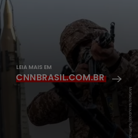
LEIA MAIS EM
CNNBRASIL.COM.BR
Morteza Nikoubazl/NurPhoto via Getty Images