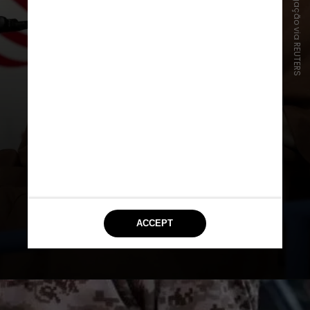
Divulgação via REUTERS
O chefe da
Guarda Revolucionária
responde diretamente ao líder
supremo do país. Este cargo era
ocupado por
Ali Khamene
i, morto
nos recentes ataques dos EUA e
Israel contra o Irã