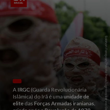
Sobhan Farajvan/Pacific Press/LightRocket via Getty Images 29/04/2022
A
IRGC
(Guarda Revolucionária
Islâmica) do Irã é uma
unidade de
elite
das
Forças Armadas iranianas
,