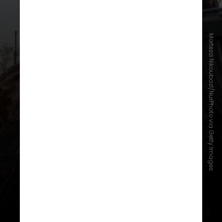
Morteza Nikoubazl/NurPhoto via Getty Images
A principal função da guarda é a
segurança interna do Irã
, mas
especialistas afirmam que o
grupo, considerado a principal
força militar do país,
auxilia o
Exército regular iraniano
, que
possui cerca de 350 mil soldados,
na defesa externa. Ela também
controla os
programas de mísseis
balísticos do Irã