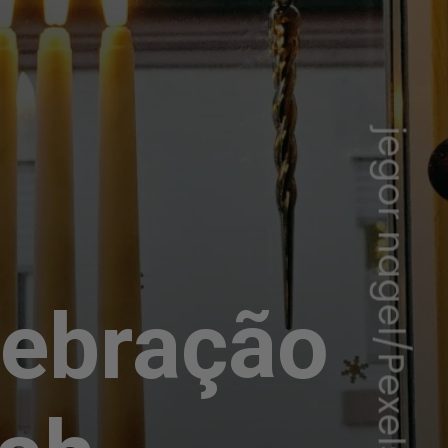
jegor nagel/Pexels
lebração