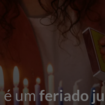
 é um
feriado j