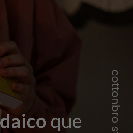
udaico
que