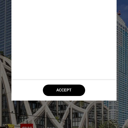
As várias estruturas 
formarão uma “cidade 
dentro da cidade”, disseram 
os desenvolvedores