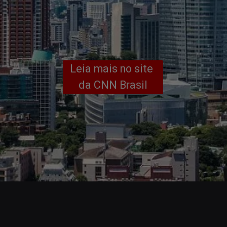
Leia mais no site 
da CNN Brasil
Opening
https://www.cnnbrasil.com.br/estilo/obra-do-arranha-ceu-mais-alto-do-japao-e-concluida-em-toquio/