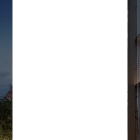
O edifício, um dos vários 
dentro do empreendimento, 
será multifuncional, 
abrigando residências de 
hotéis de marca, espaços de 
escritórios, um centro médico 
universitário, lojas de varejo e 
restaurantes, além da maior 
escola internacional no centro 
de Tóquio