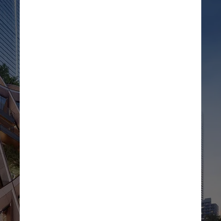
hectares, o projeto visa 
revitalizar o bairro, com 
outras instalações no local, 
incluindo um spa, academias 
de ginástica, uma galeria de 
arte e um museu