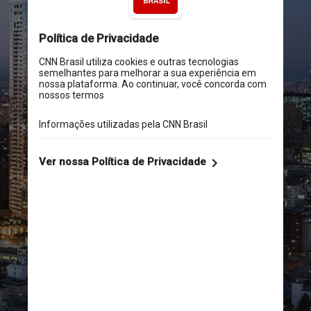
Torre, com bordas 
levemente curvas e uma 
coroa que lembra pétalas de 
flores, atinge 330 metros de 
altura, com 64 andares