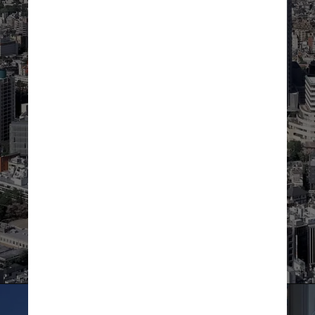
para o outono. O projeto está 
em construção desde 2019, 
faltando apenas os 
“retoques finais” para os 
próximos meses