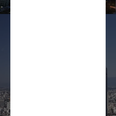
Divulgação
A conclusão da torre 
aproxima o amplo complexo 
de Azabudai Hills de sua 
inauguração programada 