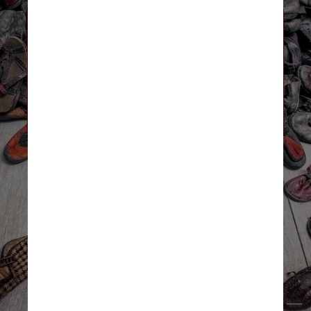
O arquivista do Vaticano, Giovanni
Coco, disse ao
Corriere della Sera
que
a importância da carta é “enorme, um
caso único” porque mostrava que o
Vaticano tinha informações de que os
campos de trabalho eram, na verdade,
fábricas de morte
Julia Sakelli/Unsplash