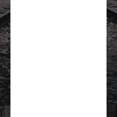
Na carta, Koenig diz a Leiber que suas
fontes lhe confirmaram que cerca de
6.000 poloneses e judeus eram
assassinados por dia em “fornos da
SS [grupo antissemita do nazismo]”
no campo de Belzec
Ranurte/Unsplash