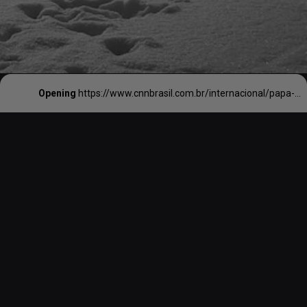
Opening
https://www.cnnbrasil.com.br/internacional/papa-pio-xii-possivelmente-sabia-do-holocausto-aponta-carta-descoberta-no-vaticano/