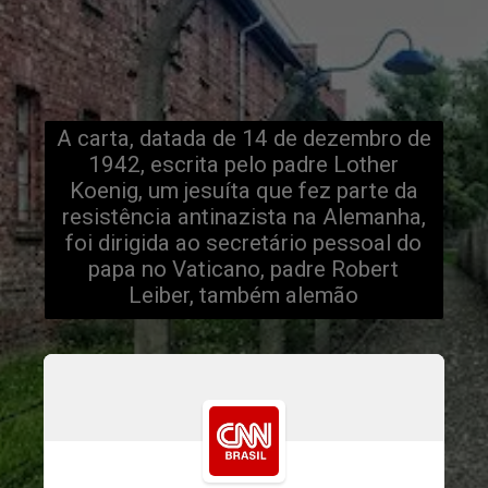
A carta, datada de 14 de dezembro de
1942, escrita pelo padre Lother
Koenig, um jesuíta que fez parte da
resistência antinazista na Alemanha,
foi dirigida ao secretário pessoal do
papa no Vaticano, padre Robert
Leiber, também alemão