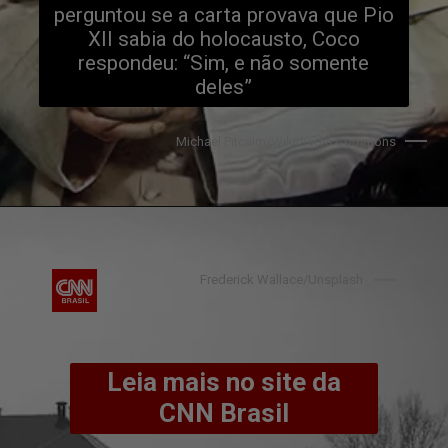
perguntou se a carta provava que Pio
XII sabia do holocausto, Coco
respondeu: “Sim, e não somente
deles”
Michael Pitcairn/Wikimedia Commons
Frederick Wallace/Unsplash
Leia mais no site da
CNN Brasil