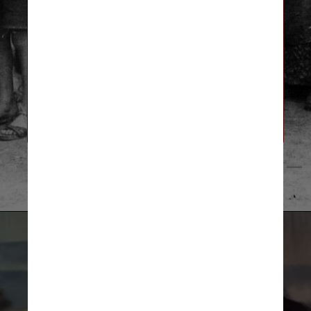
“A novidade e a importância deste
documento derivam de um fato: temos
agora a certeza de que a Igreja
Católica na Alemanha enviou a Pio XII
notícias precisas e detalhadas sobre
os crimes que estavam a ser
perpetrados contra os judeus”, disse
Coco
Bundesarchiv, Bild/Wikimedia Commons