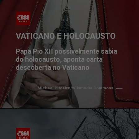
VATICANO E HOLOCAUSTO
Papa Pio XII possivelmente sabia
do holocausto, aponta carta
descoberta no Vaticano
Michael Pitcairn/Wikimedia Commons