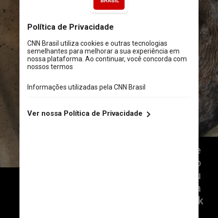
“Ver uma verdadeira espécie 
como essa intacta é muito 
raro e não se sabe como ou 
por que o peixe acabou na 