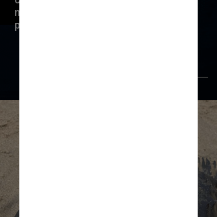
na escuridão de águas 
profundas de até 900 metros
                 Giphy