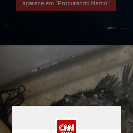
               Tenor