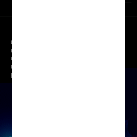
Reprodução
O peixe-futebol do Pacífico é 
uma das mais de 200 espécies 
de tamboril em todo o mundo e é 
normalmente encontrado nas 