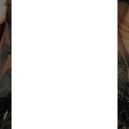
Os dentes da criatura são 
afiados e pontiagudos como 
cacos de vidro e sua "boca 
grande é capaz de sugar e 
engolir presas do tamanho de 
seu próprio corpo"