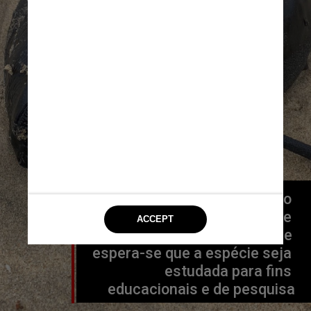
O corpo do peixe está no 
Departamento de Pesca e 
Vida Selvagem da Califórnia e 
espera-se que a espécie seja 
estudada para fins 
educacionais e de pesquisa