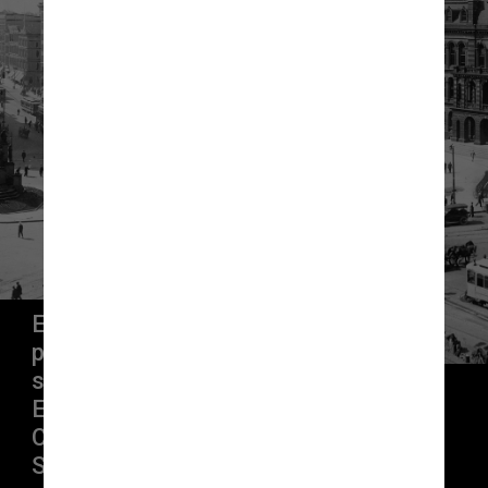
Ela provavelmente nasceu no rio 
por volta de 1920, quando Detroit 
se tornou a 4ª maior cidade dos 
EUA, disse o Escritório de 
Conservação de Peixes e Vida 