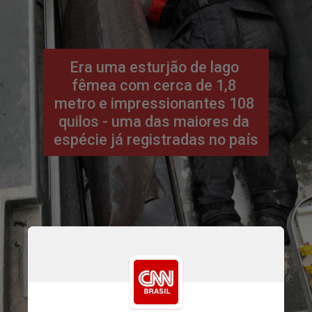
Era uma esturjão de lago 
fêmea com cerca de 1,8 
metro e impressionantes 108 
quilos - uma das maiores da 
espécie já registradas no país