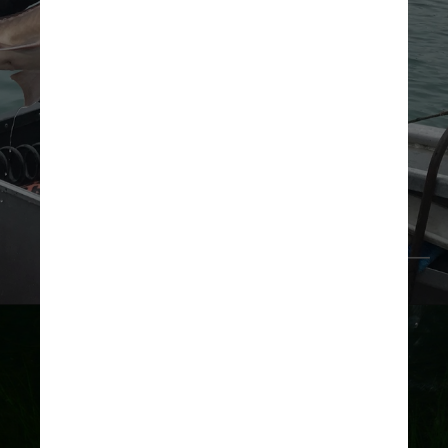
O macho tem uma vida útil de 50 
a 60 anos, mas uma esturjão 
fêmea pode viver até 150 anos, 
de acordo com o Serviço de 
Pesca e Vida Selvagem dos EUA
AlpenaFWCO 