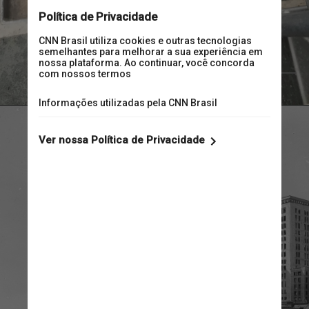
AlpenaFWCO 