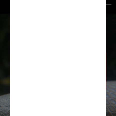
Wikimedia Commons
O esturjão do lago é um 
peixe de água doce que vive 
na América do Norte, desde 
a Baía de Hudson até as 
drenagens do rio Mississippi