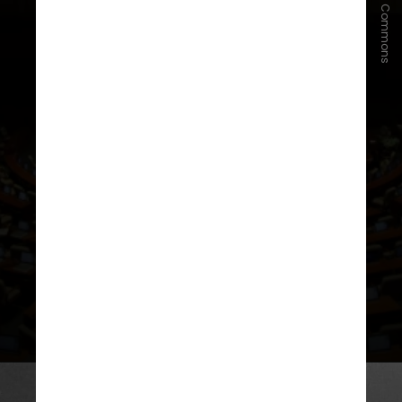
Wikimedia Commons
Em 10 de maio de 1948,
a primeira
eleição geral foi realizada de forma
democrática na Coreia do Sul sob a
supervisão da ONU
para eleger os
198 membros da
Assembleia
Nacional