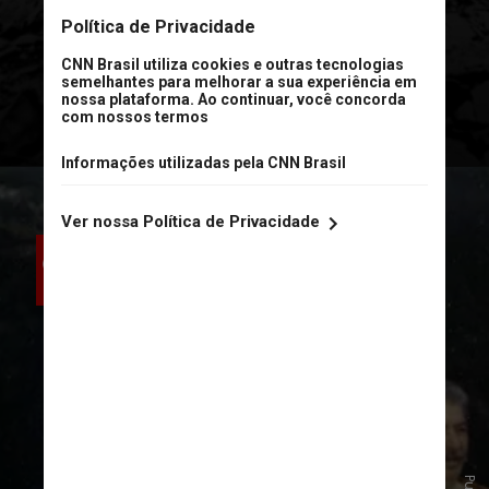
passaram a
dividir o mundo entre
zonas de influência,
olhando
também para a península coreana