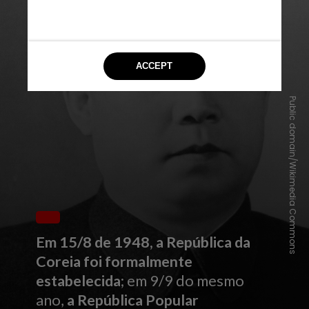
Public domain/Wikimedia Commons
Em 15/8 de 1948, a República da
Coreia foi formalmente
estabelecida
; em 9/9 do mesmo
ano,
a República Popular