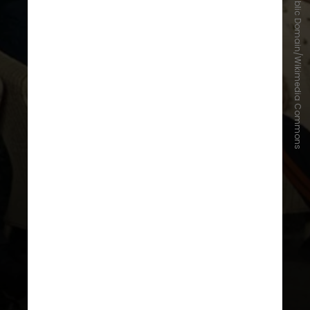
Public Domain/Wikimedia Commons
Em julho de 1945, durante a
Conferência de Potsdam
, foi
assinado o acordo que definiu a
linha imaginária do Paralelo 38
como a fronteira entre as duas
nações
, com o Sul capitalista
apoiado pelos EUA e seus aliados
ocidentais e o Norte comunista
próximo aos soviéticos