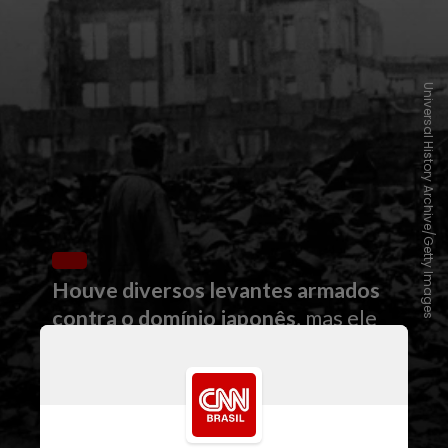
Universal History Archive/Getty Images
Houve diversos levantes armados
contra o domínio japonês
, mas ele
só terminou após a
derrota do
invasor na Segunda Guerra
Mundial, em 1945
; depois disso,
Estados Unidos e União Soviética