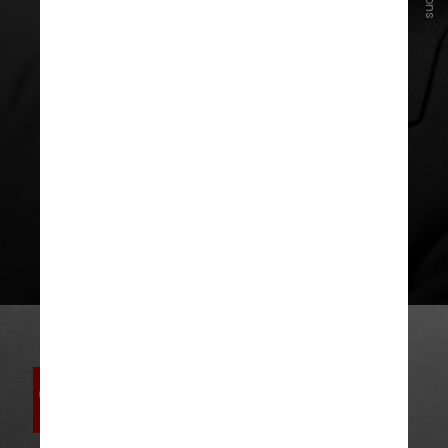
Também em 1948, em julho,
a
Constituição foi promulgada e
Syngman Rhee (na foto) e Yi Si-
yeong foram eleitos como o
primeiro presidente e vice-
presidente do país
,
respectivamente