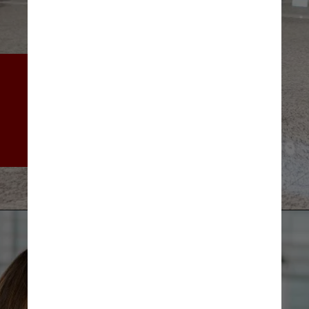
Eles terão que sinalizar a 
mala para uma revista física, 
o que atrasa tudo. É mais 
fácil se os dispositivos forem 
removidos em primeiro lugar