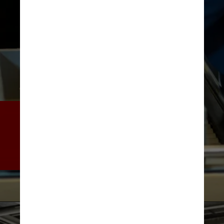
Com esses itens, os agentes 
de segurança não podem usar 
a imagem exibida para 
determinar se há risco