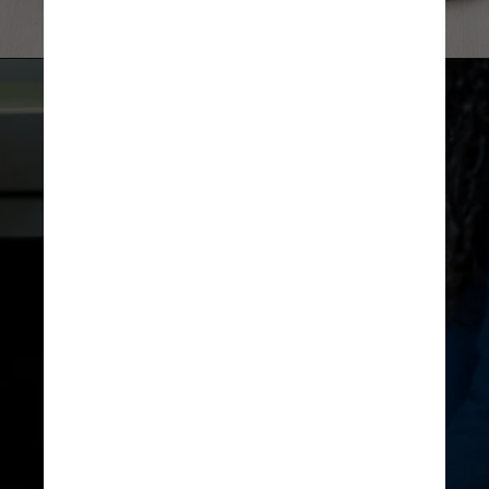
wavebreakmedia_micro/Freepik