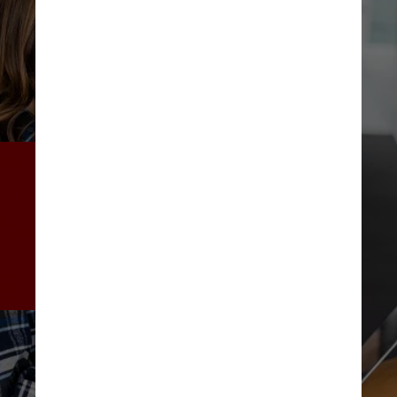
Um notebook dentro de uma 
bolsa também pode proteger 
alguns itens perigosos. A 
digitalização separadamente 
revela seus componentes 
internos na tela