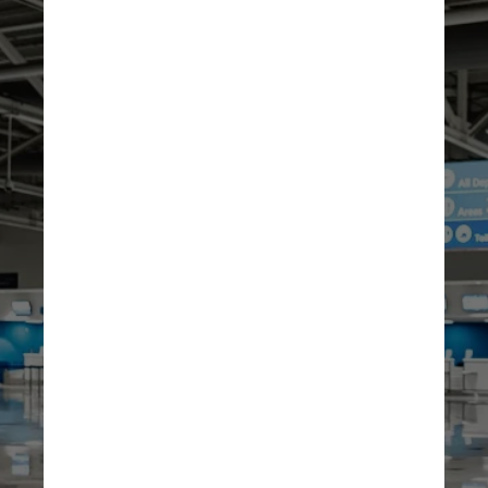
fabrikasimf/Freepik