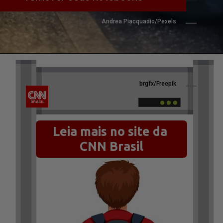
Andrea Piacquadio/Pexels
brgfx/Freepik
Leia mais no site da 
CNN Brasil