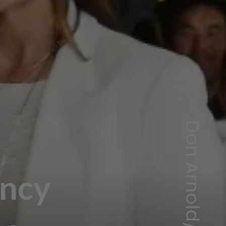
Don Arnold/WireImage
ncy