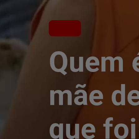
Quem é
mãe de
que fo