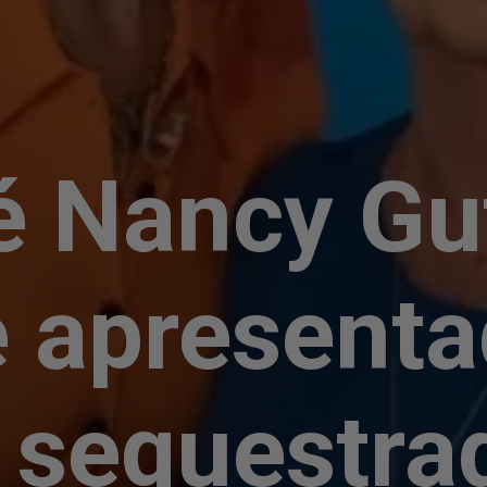
 Nancy Gut
 apresenta
i sequestra