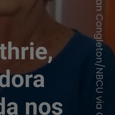
Nathan Congleton/NBCU via Getty Images
hrie,
dora
da nos