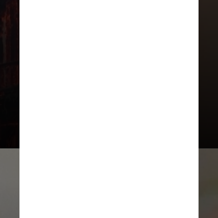
Pouco antes das 20h, a famosa
torre da catedral caiu, enquanto
milhares de parisienses assistiam
horrorizados. Só na manhã seguinte
os bombeiros puderam anunciar
que o fogo havia sido extinto