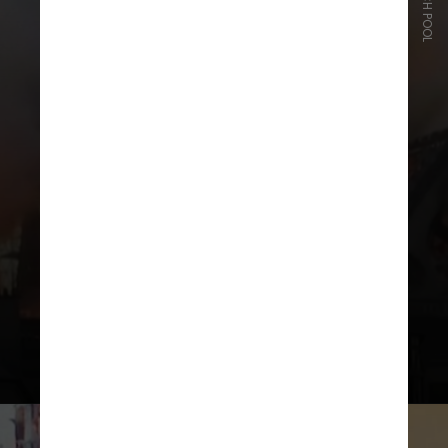
FRENCH POOL
Após 23 minutos, as chamas foram
avistadas. Mais de 400 bombeiros
foram enviados ao local, mas foram
atrasados pelo trânsito da capital
francesa em horário de pico