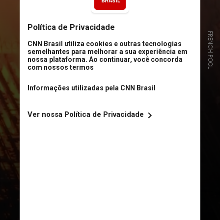
FRENCH POOL
Às 18h20, no horário local, em 15
de abril de 2019, os primeiros
alarmes de incêndio soaram na
catedral histórica de Notre-Dame,
em Paris. Pouco tempo depois, a
missa foi interrompida e os
visitantes foram retirados do local,
mas não havia sinal imediato de
fogo