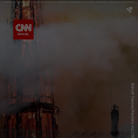
Benoit Tessier/Reuters via CNN Newsource