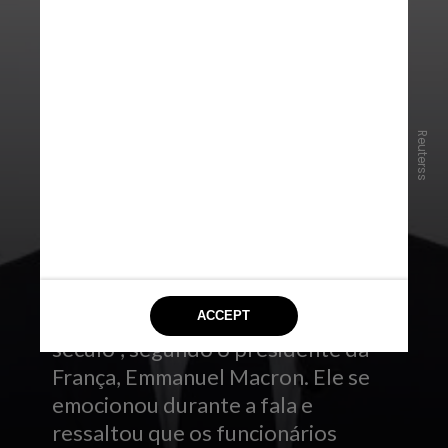
Reuterss
A reconstrução da Catedral de
Notre-Dame foi o “projeto do
século”, segundo o presidente da
França, Emmanuel Macron. Ele se
emocionou durante a fala e
ressaltou que os funcionários