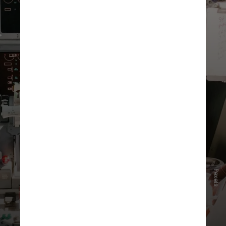
Pexels
Segundo Leighton, em termos de
armamento, os pilotos contam
basicamente com uma
faca e uma
pistola para defesa pessoal
, mas