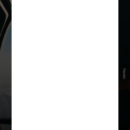
Pexels
Quando um piloto é abatido, é
iniciada imediatamente
uma missão
de busca e resgate de combate