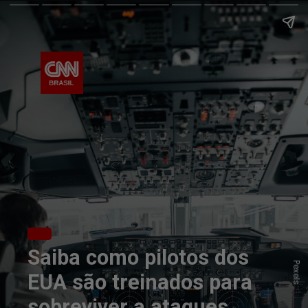
Saiba como pilotos dos
Pexels
EUA são treinados para
sobreviver a ataques