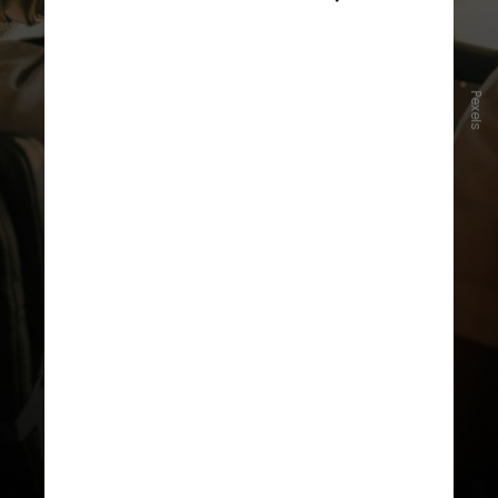
Pexels
O programa de treinamento da Força
Aérea americana inclui um
componente chamado
"Survival,
Escape, Resistance e Evasion"
(SERE),
focado especificamente em
preparar os pilotos para situações
como a enfrentada pela tripulação
do F-15 no Irã