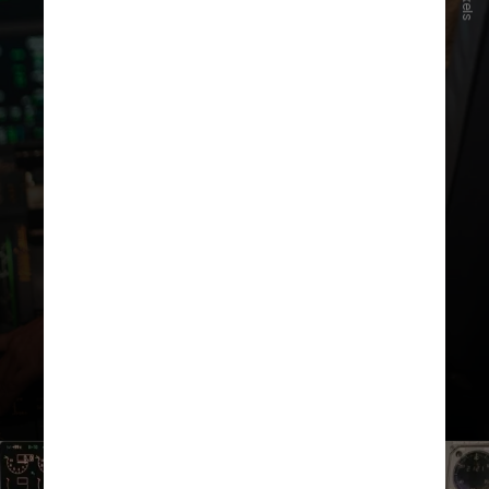
Pexels
piloto e o operador de sistemas
têm a
possibilidade de escapar e
evitar uma possível captura por
forças inimigas