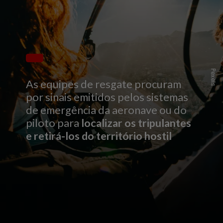
Pexels
As equipes de resgate procuram
por sinais emitidos pelos sistemas
de emergência da aeronave ou do
piloto para
localizar os tripulantes
e retirá-los do território hostil