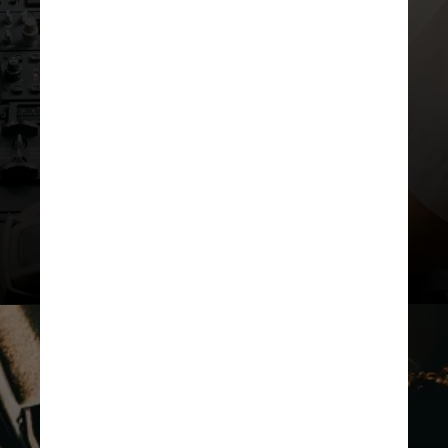
são treinados para resistir de
outras maneiras