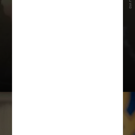
Kiev provavelmente está tentando
alcançar vários objetivos:
recuperar a iniciativa e aumentar o
moral de seus soldados, enquanto
distrai a atenção da Rússia, e
envergonhar Vladimir Putin