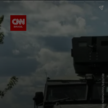
REUTERS/Viacheslav Ratynskyi