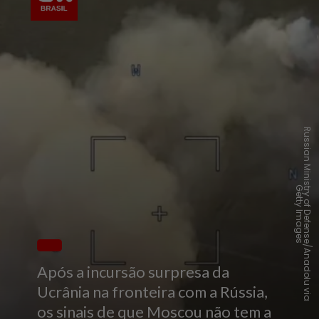
R
u
s
s
i
a
n
M
i
n
i
s
r
y
o
f
D
e
f
e
n
s
e
/
A
n
a
d
o
l
u
v
i
a
e
t
t
y
I
m
a
g
e
t
G
s
Após a incursão surpresa da
Ucrânia na fronteira com a Rússia,
os sinais de que Moscou não tem a