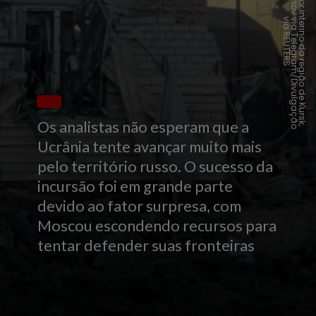
A
G
o
v
e
r
n
a
d
o
r
i
n
t
e
r
i
n
o
d
a
r
e
g
i
ã
o
d
e
K
u
r
s
k
,
l
e
x
e
i
S
m
i
r
n
o
v
i
a
T
e
l
e
g
r
a
m
/
D
i
v
u
l
g
a
ç
ã
o
i
a
R
E
U
T
E
R
v
v
S
Os analistas não esperam que a
Ucrânia tente avançar muito mais
pelo território russo. O sucesso da
incursão foi em grande parte
devido ao fator surpresa, com
Moscou escondendo recursos para
tentar defender suas fronteiras