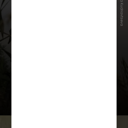
REUTERS/Anna Kudriavtseva
Kiev alegou ter controle sobre
cerca de 1.000 quilômetros
quadrados do território russo. Em
termos de tamanho, é semelhante
à quantidade de terra ucraniana
(1.175 quilômetros quadrados)
que a Rússia conseguiu tomar até
agora