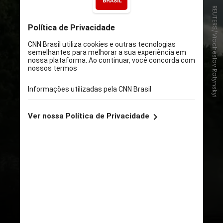
REUTERS/Viacheslav Ratynskyi
Os primeiros relatos de tropas
ucranianas cruzando a região russa
de Kursk, ao norte da fronteira
com a Ucrânia, começaram a surgir
no dia 6 de agosto. Mas foi só
alguns dias depois que Kiev
reconheceu oficialmente que seu
exército estava operando dentro
da Rússia