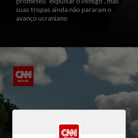
prometeu “expulsar o inimigo”, mas
suas tropas ainda não pararam o
avanço ucraniano