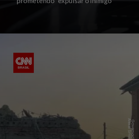
prometendo “expulsar o inimigo”