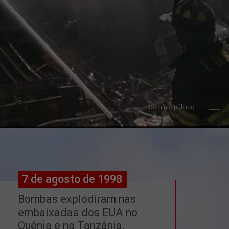
Domínio público
7 de agosto de 1998
7 de agosto de 1998
Bombas explodiram nas 
embaixadas dos EUA no 
Quênia e na Tanzânia, 