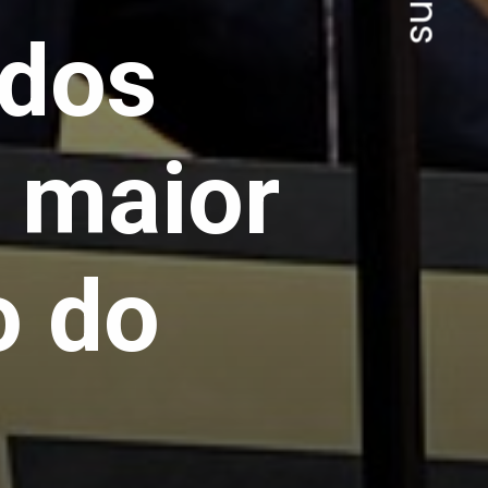
 dos
 maior
o do