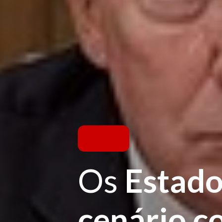
Os
Estado
cenário c