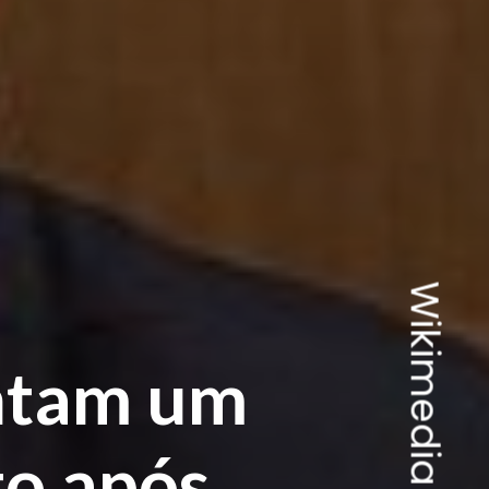
ntam um
to após