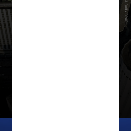
CRÉDITO/ARCHDAILY BRASIL
Na Avenida Ipiranga, 200, no bairro
da República, também no centro da
cidade, o edifício Copan é um dos
símbolos mais conhecidos da capital
paulista