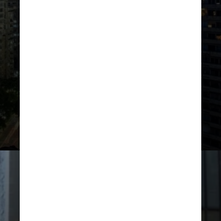
A poucos metros do Copan, mas no
número 344 da Avenida Ipiranga, o
Edifício Itália é o segundo prédio
mais alto da cidade, perdendo
apenas para o Mirante do Vale,
onde fica o Sampa Sky