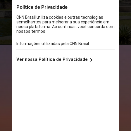
A
CNN
lista abaixo dez prédios de
São Paulo que ajudam a contar um
pouco de tantos anos de história,
remontando a décadas passadas e
se mantendo vivos e atuais