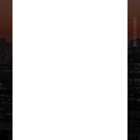
CRÉDITO/TOURB
Localizado na Rua João Brícola, 24,
no centro de São Paulo, o Farol
Santander é um dos maiores ícones
arquitetônicos da cidade