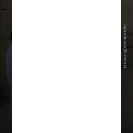
Reprodução/Pinterest
Cacharrel de gola alta
Clássica e versátil, a peça voltou
com força nesta temporada.
Funciona sozinha ou em
sobreposições com casacos,
blazers e vestidos, além de trazer
elegância imediata às produções de
inverno