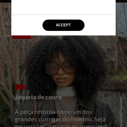
Jaqueta de couro
Reprodução/Pinterest
A peça retorna como um dos
grandes curingas do inverno. Seja
em versões clássicas ou oversized,