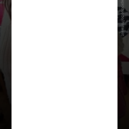
Reprodução/Pinterest
Lenços e cachecóis
Mais do que aquecer, os acessórios
se tornam ponto de destaque na
composição. Cores, estampas e
diferentes amarrações ajudam a
atualizar o visual com facilidade