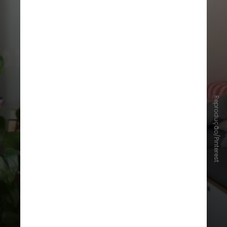
Reprodução/Pinterest
Bota de cano alto
Clássica do inverno, ela retorna em
versões mais elegantes e
minimalistas. Combina tanto com
vestidos quanto com alfaiataria e
ajuda a alongar a silhueta