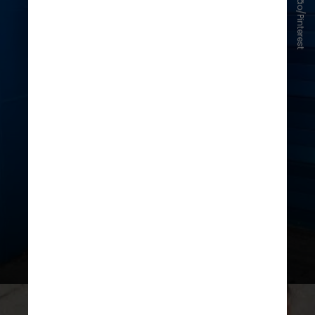
Reprodução/Pinterest
Confortável e sofisticado ao
mesmo tempo, o casaco amplo
continua em alta. Além de aquecer,
ele transforma até as produções
mais básicas e funciona muito bem
em sobreposições