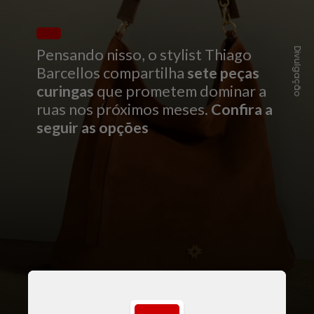
Pensando nisso, o stylist Thiago
Divulgação
Barcellos compartilha
sete peças
curingas
que prometem dominar a
ruas nos próximos meses.
Confira a
seguir as opções