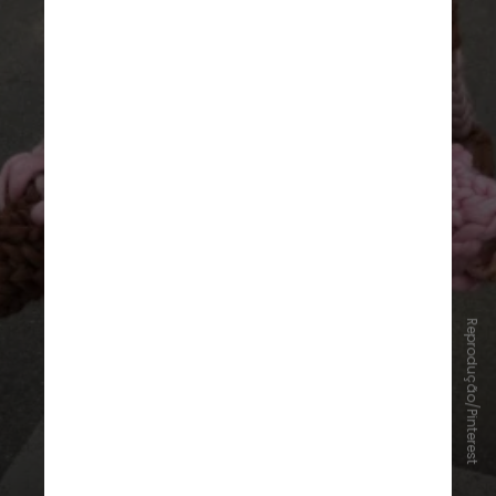
Tricô de textura marcante
Reprodução/Pinterest
Os tricôs ganham destaque com
pontos mais encorpados, tramas
aparentes e visual artesanal. A peça
traz aconchego ao look e adiciona