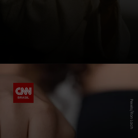
Pexels/Ron Lach