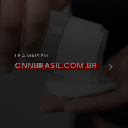
LEIA MAIS EM
CNNBRASIL.COM.BR